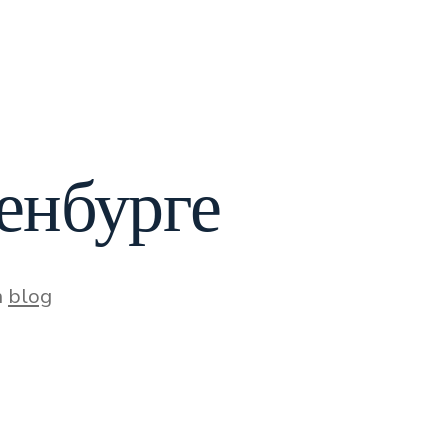
енбурге
ories
n
blog