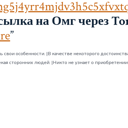
g5j4yrr4mjdv3h5c5xfvxt
сылка на Омг через Tor
re
ь свои особенности. |В качестве некоторого достоинств
ая сторонних людей. |Никто не узнает о приобретении то