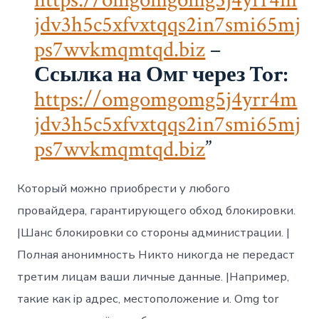
jdv3h5c5xfvxtqqs2in7smi65mj
ps7wvkmqmtqd.biz
–
Ссылка на Омг через Tor:
https://omgomgomg5j4yrr4m
jdv3h5c5xfvxtqqs2in7smi65mj
ps7wvkmqmtqd.biz
Который можно приобрести у любого
провайдера, гарантирующего обход блокировки.
|Шанс блокировки со стороны администрации. |
Полная анонимность Никто никогда не передаст
третим лицам ваши личные данные. |Например,
такие как ip адрес, местоположение и. Omg tor