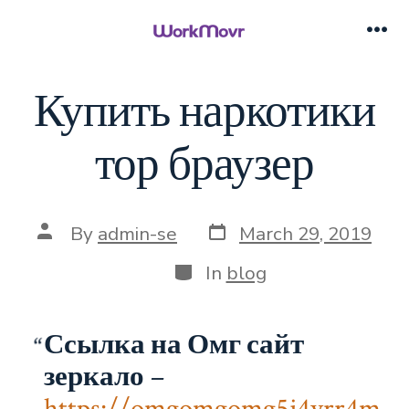
Skip
to
Me
content
Купить наркотики
тор браузер
Post
Post
By
admin-se
March 29, 2019
date
author
Categories
In
blog
Ссылка на Омг сайт
зеркало
–
https://omgomgomg5j4yrr4m