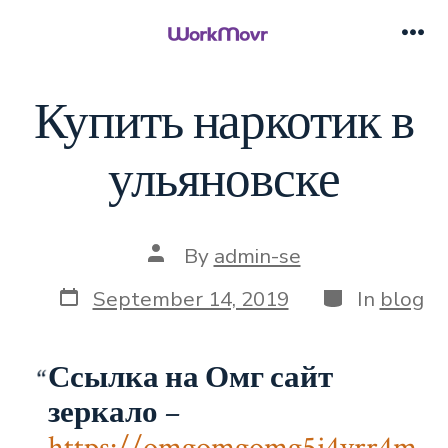
Skip
to
Me
content
Купить наркотик в
ульяновске
Post
By
admin-se
author
Post
Categories
September 14, 2019
In
blog
date
Ссылка на Омг сайт
зеркало
–
https://omgomgomg5j4yrr4m