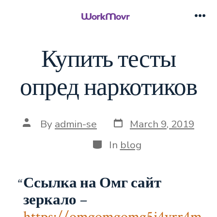
Skip
to
Me
content
Купить тесты
опред наркотиков
Post
Post
By
admin-se
March 9, 2019
date
author
Categories
In
blog
Ссылка на Омг сайт
зеркало
–
https://omgomgomg5j4yrr4m