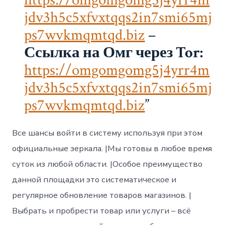
jdv3h5c5xfvxtqqs2in7smi65mj
ps7wvkmqmtqd.biz
–
Ссылка на Омг через Tor:
https://omgomgomg5j4yrr4m
jdv3h5c5xfvxtqqs2in7smi65mj
ps7wvkmqmtqd.biz
Все шансы войти в систему используя при этом
официальные зеркала. |Мы готовы в любое время
суток из любой области. |Особое преимущество
данной площадки это систематическое и
регулярное обновление товаров магазинов. |
Выбрать и пробрести товар или услуги – всё