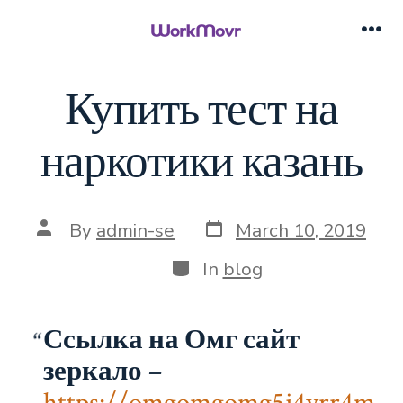
Skip
to
Me
content
Купить тест на
наркотики казань
Post
Post
By
admin-se
March 10, 2019
date
author
Categories
In
blog
Ссылка на Омг сайт
зеркало
–
https://omgomgomg5j4yrr4m