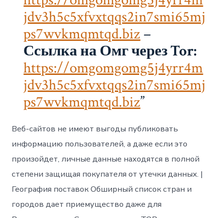
jdv3h5c5xfvxtqqs2in7smi65mj
ps7wvkmqmtqd.biz
–
Ссылка на Омг через Tor:
https://omgomgomg5j4yrr4m
jdv3h5c5xfvxtqqs2in7smi65mj
ps7wvkmqmtqd.biz
Веб-сайтов не имеют выгоды публиковать
информацию пользователей, а даже если это
произойдет, личные данные находятся в полной
степени защищая покупателя от утечки данных. |
География поставок Обширный список стран и
городов дает приемущество даже для