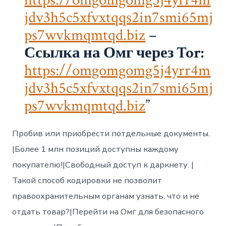
jdv3h5c5xfvxtqqs2in7smi65mj
ps7wvkmqmtqd.biz
–
Ссылка на Омг через Tor:
https://omgomgomg5j4yrr4m
jdv3h5c5xfvxtqqs2in7smi65mj
ps7wvkmqmtqd.biz
Пробив или приобрести потдельные документы.
|Более 1 млн позиций доступны каждому
покупателю!|Свободный доступ к даркнету. |
Такой способ кодировки не позволит
правоохранительным органам узнать, что и не
отдать товар?|Перейти на Омг для безопасного