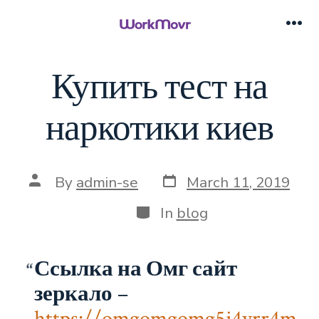
Skip
to
Me
content
Купить тест на
наркотики киев
Post
Post
By
admin-se
March 11, 2019
date
author
Categories
In
blog
Ссылка на Омг сайт
зеркало
–
https://omgomgomg5j4yrr4m