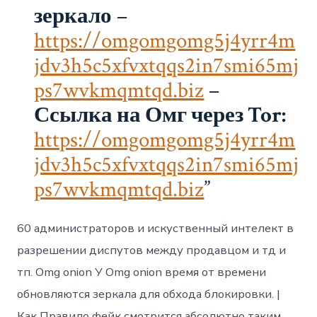
зеркало
–
https://omgomgomg5j4yrr4m
jdv3h5c5xfvxtqqs2in7smi65mj
ps7wvkmqmtqd.biz
–
Ссылка на Омг через Tor:
https://omgomgomg5j4yrr4m
jdv3h5c5xfvxtqqs2in7smi65mj
ps7wvkmqmtqd.biz
60 администраторов и искуственный интелект в
разрешении диспутов между продавцом и тд и
тп. Omg onion У Omg onion время от времени
обновляются зеркала для обхода блокировки. |
Как Правило фейк смотрится абсолютно таким