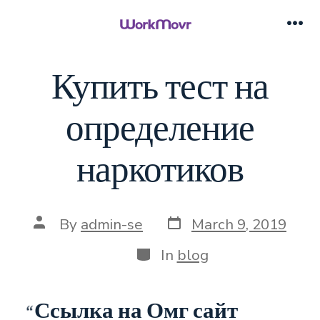
Skip
to
Me
content
Купить тест на
определение
наркотиков
Post
Post
By
admin-se
March 9, 2019
date
author
Categories
In
blog
Ссылка на Омг сайт