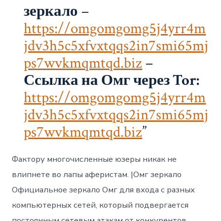
нарк
зеркало
–
https://omgomgomg5j4yrr4m
jdv3h5c5xfvxtqqs2in7smi65mj
ps7wvkmqmtqd.biz
–
Ссылка на Омг через Tor:
https://omgomgomg5j4yrr4m
jdv3h5c5xfvxtqqs2in7smi65mj
ps7wvkmqmtqd.biz
Фактору многочисленные юзеры никак не
влипнете во лапы аферистам. |Омг зеркало
Официальное зеркало Омг для входа с разных
компьютерных сетей, который подвергается
постоянным сетевым атакам от конкурентов,