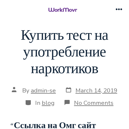
Skip
to
Me
content
Купить тест на
употребление
наркотиков
Post
Post
By
admin-se
March 14, 2019
date
author
Categories
on
In
blog
No Comments
Купи
тест
на
Ссылка на Омг сайт
упот