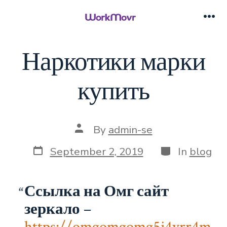
Skip
to
Me
content
Наркотики марки
купить
Post
By
admin-se
author
Post
Categories
September 2, 2019
In
blog
date
Ссылка на Омг сайт
зеркало
–
https://omgomgomg5j4yrr4m