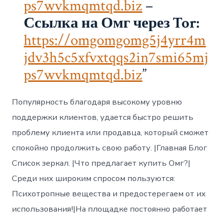
ps7wvkmqmtqd.biz
–
Ссылка на Омг через Tor:
https://omgomgomg5j4yrr4m
jdv3h5c5xfvxtqqs2in7smi65mj
ps7wvkmqmtqd.biz
Популярность благодаря высокому уровню
поддержки клиентов, удается быстро решить
проблему клиента или продавца, который сможет
спокойно продолжить свою работу. |Главная Блог
Список зеркал. |Что предлагает купить Омг?|
Среди них широким спросом пользуются:
Психотропные вещества и предостерегаем от их
использования!|На площадке постоянно работает