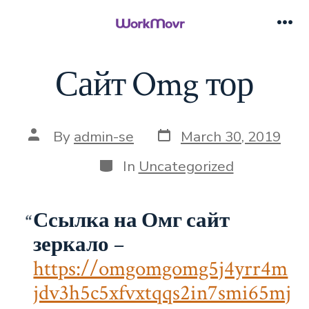
Skip
to
Me
content
Сайт Omg тор
Post
Post
By
admin-se
March 30, 2019
date
author
Categories
In
Uncategorized
Ссылка на Омг сайт
зеркало
–
https://omgomgomg5j4yrr4m
jdv3h5c5xfvxtqqs2in7smi65mj