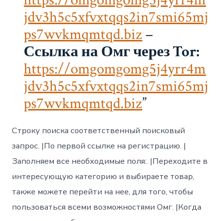
jdv3h5c5xfvxtqqs2in7smi65mj
ps7wvkmqmtqd.biz
–
Ссылка на Омг через Tor:
https://omgomgomg5j4yrr4m
jdv3h5c5xfvxtqqs2in7smi65mj
ps7wvkmqmtqd.biz
Строку поиска соответственный поисковый
запрос. |По первой ссылке на регистрацию. |
Заполняем все необходимые поля:. |Переходите в
интересующую категорию и выбираете товар,
также можете перейти на нее, для того, чтобы
пользоваться всеми возможностями Омг. |Когда