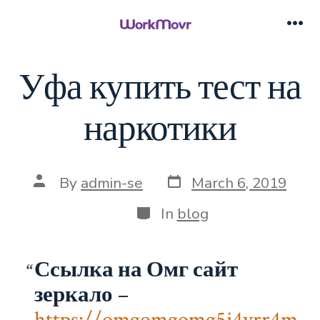
Skip
to
Me
content
Уфа купить тест на
наркотики
Post
Post
By
admin-se
March 6, 2019
date
author
Categories
In
blog
Ссылка на Омг сайт
зеркало
–
https://omgomgomg5j4yrr4m