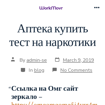
Skip
to
Me
content
Аптека купить
тест на наркотики
Post
Post
By
admin-se
March 9, 2019
date
author
Categories
on
In
blog
No Comments
Апте
купи
тест
Ссылка на Омг сайт
на
нарк
зеркало
–
https://omgomgomg5j4yrr4m