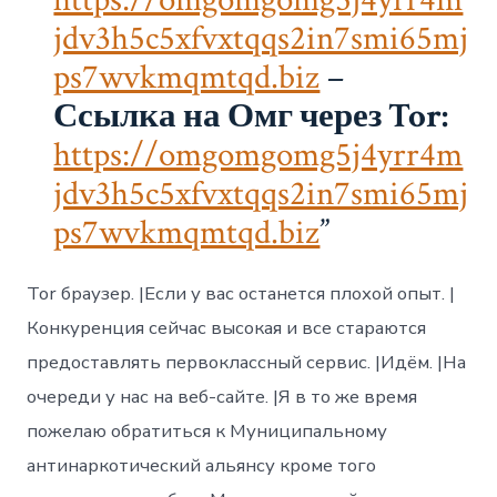
jdv3h5c5xfvxtqqs2in7smi65mj
ps7wvkmqmtqd.biz
–
Ссылка на Омг через Tor:
https://omgomgomg5j4yrr4m
jdv3h5c5xfvxtqqs2in7smi65mj
ps7wvkmqmtqd.biz
Tor браузер. |Если у вас останется плохой опыт. |
Конкуренция сейчас высокая и все стараются
предоставлять первоклассный сервис. |Идём. |На
очереди у нас на веб-сайте. |Я в то же время
пожелаю обратиться к Муниципальному
антинаркотический альянсу кроме того