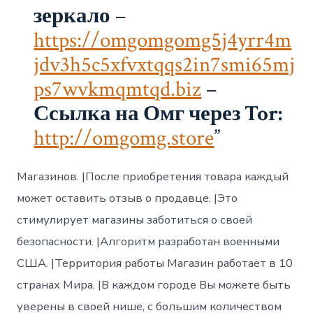
воро
зеркало
–
https://omgomgomg5j4yrr4m
jdv3h5c5xfvxtqqs2in7smi65mj
ps7wvkmqmtqd.biz
–
Ссылка на Омг через Tor:
http://omgomg.store
Магазинов. |После приобретения товара каждый
может оставить отзыв о продавце. |Это
стимулирует магазины заботиться о своей
безопасности. |Алгоритм разработан военными
США. |Территория работы Магазин работает в 10
странах Мира. |В каждом городе Вы можете быть
уверены в своей нише, с большим количеством