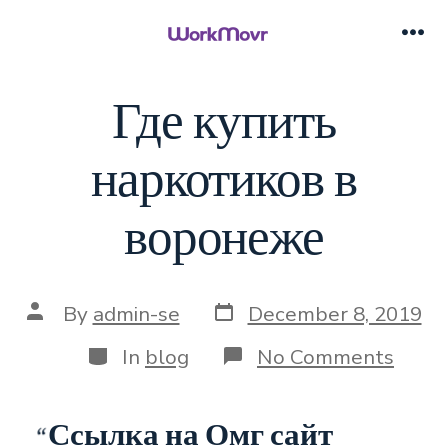
Skip
to
Me
content
Где купить
наркотиков в
воронеже
Post
Post
By
admin-se
December 8, 2019
date
author
Categories
on
In
blog
No Comments
Где
купи
нарк
Ссылка на Омг сайт
в