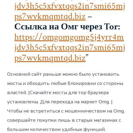
jdv3h5c5xfvxtqqs2in7smi65mj
ps7wvkmqmtqd.biz
–
Ссылка на Омг через Tor:
https://omgomgomg5j4yrr4m
jdv3h5c5xfvxtqqs2in7smi65mj
ps7wvkmqmtqd.biz
Основной сайт раньше можно было установить
мосты и обходить любые блокировки со стороны
властей. |Скачайте мосты для тор браузера
установлены. Для перехода на маркет Omg. |
Чтобы не встретиться с мошенничеством на Omg,
совершайте покупки лишь в старых магазинах с
большим количеством удобных функций,