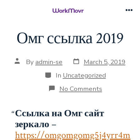
Skip
to
Me
content
Омг ссылка 2019
Post
Post
By
admin-se
March 5, 2019
date
author
Categories
In
Uncategorized
on
No Comments
Омг
ссылка
2019
Ссылка на Омг сайт
зеркало
–
https://omgomgomg5j4yrr4m