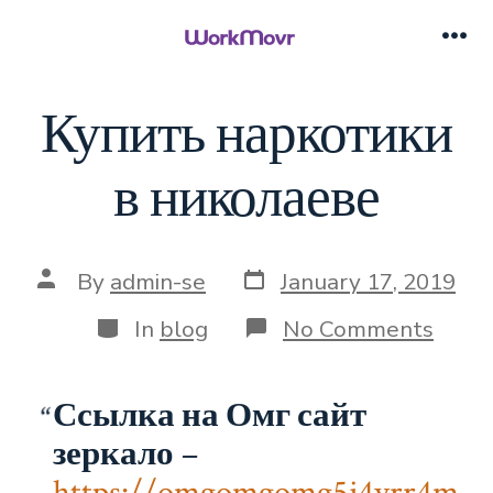
Skip
to
Me
content
Купить наркотики
в николаеве
Post
Post
By
admin-se
January 17, 2019
date
author
Categories
on
In
blog
No Comments
Купи
нарк
в
Ссылка на Омг сайт
нико
зеркало
–
https://omgomgomg5j4yrr4m