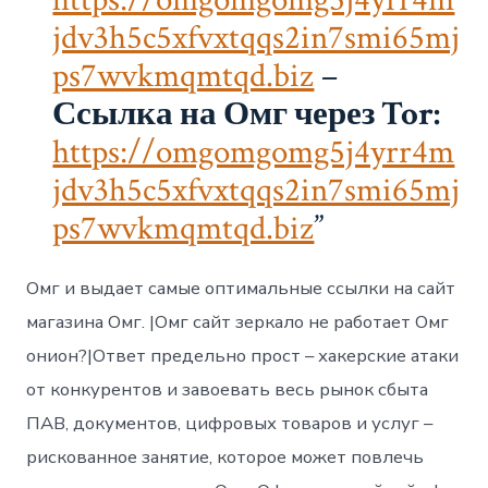
jdv3h5c5xfvxtqqs2in7smi65mj
ps7wvkmqmtqd.biz
–
Ссылка на Омг через Tor:
https://omgomgomg5j4yrr4m
jdv3h5c5xfvxtqqs2in7smi65mj
ps7wvkmqmtqd.biz
Омг и выдает самые оптимальные ссылки на сайт
магазина Омг. |Омг сайт зеркало не работает Омг
онион?|Ответ предельно прост – хакерские атаки
от конкурентов и завоевать весь рынок сбыта
ПАВ, документов, цифровых товаров и услуг –
рискованное занятие, которое может повлечь