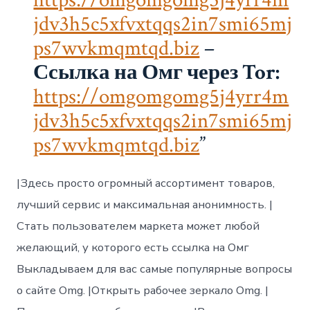
jdv3h5c5xfvxtqqs2in7smi65mj
ps7wvkmqmtqd.biz
–
Ссылка на Омг через Tor:
https://omgomgomg5j4yrr4m
jdv3h5c5xfvxtqqs2in7smi65mj
ps7wvkmqmtqd.biz
|Здесь просто огромный ассортимент товаров,
лучший сервис и максимальная анонимность. |
Стать пользователем маркета может любой
желающий, у которого есть ссылка на Омг
Выкладываем для вас самые популярные вопросы
о сайте Omg. |Открыть рабочее зеркало Omg. |