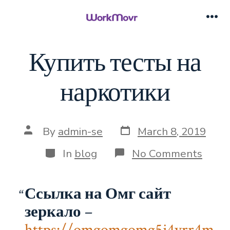
Skip
to
Me
content
Купить тесты на
наркотики
Post
Post
By
admin-se
March 8, 2019
date
author
Categories
on
In
blog
No Comments
Купи
тест
на
Ссылка на Омг сайт
нарк
зеркало
–
https://omgomgomg5j4yrr4m