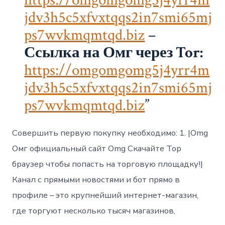
jdv3h5c5xfvxtqqs2in7smi65mj
ps7wvkmqmtqd.biz
–
Ссылка на Омг через Tor:
https://omgomgomg5j4yrr4m
jdv3h5c5xfvxtqqs2in7smi65mj
ps7wvkmqmtqd.biz
Совершить первую покупку необходимо: 1. |Omg
Омг официальный сайт Omg Скачайте Тор
браузер чтобы попасть на торговую площадку!|
Канал с прямыми новостями и бот прямо в
профиле – это крупнейший интернет-магазин,
где торгуют несколько тысяч магазинов,