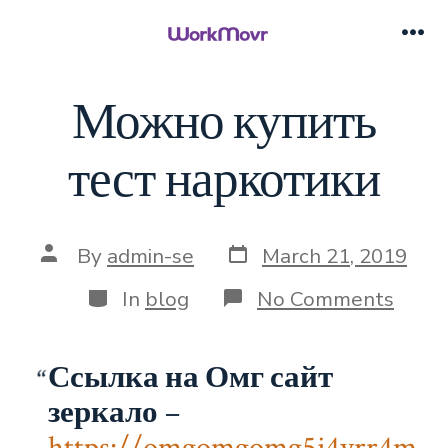
Skip
to
Me
content
Можно купить
тест наркотики
Post
Post
By
admin-se
March 21, 2019
date
author
Categories
on
In
blog
No Comments
Мож
купи
тест
Ссылка на Омг сайт
нарк
зеркало
–
https://omgomgomg5j4yrr4m