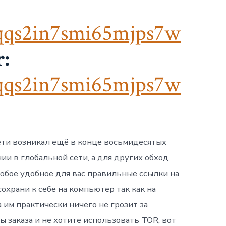
qqs2in7smi65mjps7w
:
qqs2in7smi65mjps7w
Сети возникал ещё в конце восьмидесятых
и в глобальной сети, а для других обход
любое удобное для вас правильные ссылки на
охрани к себе на компьютер так как на
им практически ничего не грозит за
ы заказа и не хотите использовать TOR, вот