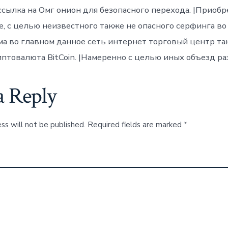
ссылка на Омг онион для безопасного перехода. |Приоб
 с целью неизвестного также не опасного серфинга во
ема во главном данное сеть интернет торговый центр т
иптовалюта BitCoin. |Намеренно с целью иных объезд ра
a Reply
ss will not be published.
Required fields are marked
*