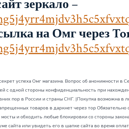
айт зеркало
–
g5j4yrr4mjdv3h5c5xfvxt
сылка на Омг через Tor
g5j4yrr4mjdv3h5c5xfvxt
 секрет успеха Омг магазина. Вопрос об анонимности в 
ей с одной стороны конфиденциальность при нахождени
вних пор в России и страны СНГ. |Покупка возможна в 
апрещенных товаров в даркнет через тор Обязательно с
мосты и обходить любые блокировки со стороны закона 
е сайта или увидеть его в шапке сайта во время оплат