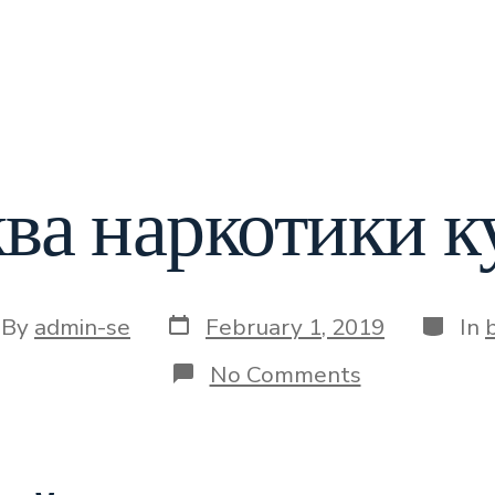
ва наркотики к
Post
Catego
t
By
admin-se
February 1, 2019
In
date
hor
on
No Comments
Москва
наркотики
купить