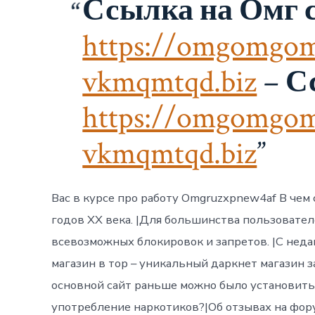
Ссылка на Омг с
https://omgomgom
vkmqmtqd.biz
–
С
https://omgomgom
vkmqmtqd.biz
Вас в курсе про работу Omgruzxpnew4af В чем
годов ХХ века. |Для большинства пользовател
всевозможных блокировок и запретов. |С неда
магазин в тор – уникальный даркнет магазин з
основной сайт раньше можно было установить 
употребление наркотиков?|Об отзывах на форум