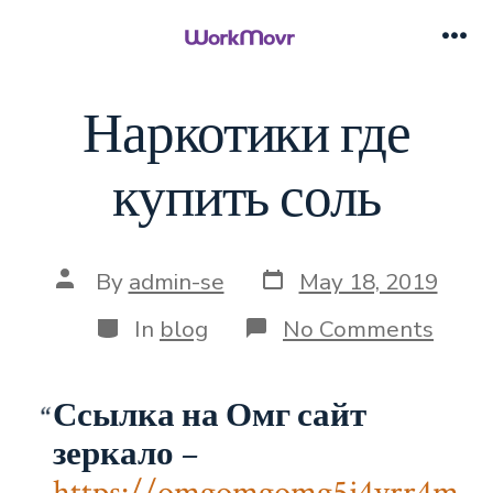
Skip
to
Me
content
Наркотики где
купить соль
Post
Post
By
admin-se
May 18, 2019
date
author
Categories
on
In
blog
No Comments
Нарк
где
купи
Ссылка на Омг сайт
соль
зеркало
–
https://omgomgomg5j4yrr4m