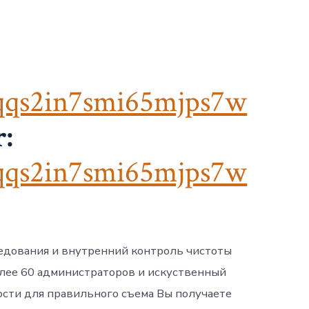
qqs2in7smi65mjps7w
:
qqs2in7smi65mjps7w
ледования и внутренний контроль чистоты
олее 60 администраторов и искуственный
ости для правильного съема Вы получаете