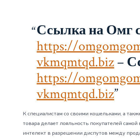
Ссылка на Омг с
https://omgomgom
vkmqmtqd.biz
–
С
https://omgomgom
vkmqmtqd.biz
К специалистам со своими кошельками, а такж
товара делает лояльность покупателей самой
интелект в разрешении диспутов между прода