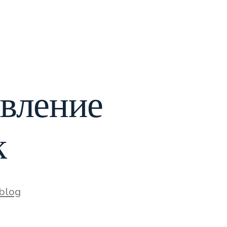
явление
к
ries
blog
овать