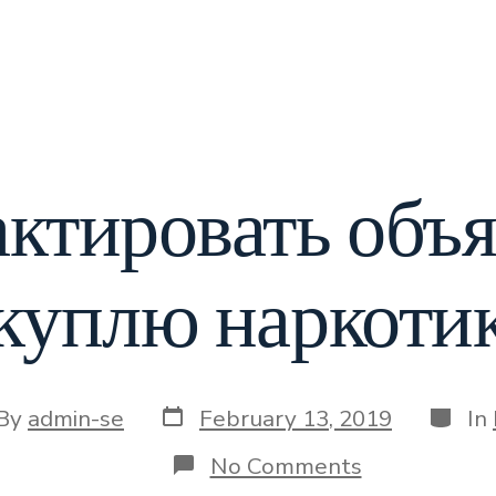
ктировать объ
куплю наркоти
Post
Catego
t
By
admin-se
February 13, 2019
In
date
hor
on
No Comments
Отредактир