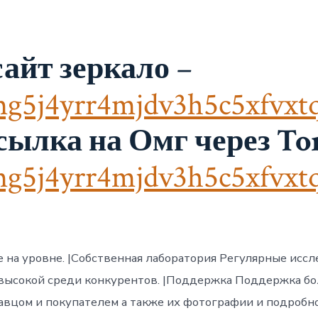
объявление
куплю
наркотик
айт зеркало
–
g5j4yrr4mjdv3h5c5xfvxt
сылка на Омг через Tor
g5j4yrr4mjdv3h5c5xfvxt
е на уровне. |Собственная лаборатория Регулярные исс
 высокой среди конкурентов. |Поддержка Поддержка б
вцом и покупателем а также их фотографии и подробн