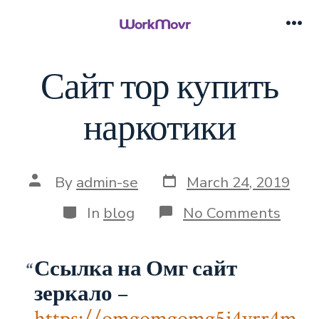
Skip
to
Me
content
Сайт тор купить
наркотики
Post
Post
By
admin-se
March 24, 2019
date
author
Categories
on
In
blog
No Comments
Сайт
тор
купи
Ссылка на Омг сайт
нарк
зеркало
–
https://omgomgomg5j4yrr4m