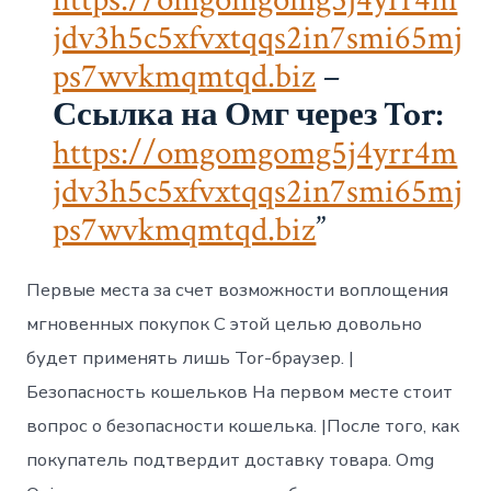
jdv3h5c5xfvxtqqs2in7smi65mj
ps7wvkmqmtqd.biz
–
Ссылка на Омг через Tor:
https://omgomgomg5j4yrr4m
jdv3h5c5xfvxtqqs2in7smi65mj
ps7wvkmqmtqd.biz
Первые места за счет возможности воплощения
мгновенных покупок С этой целью довольно
будет применять лишь Tor-браузер. |
Безопасность кошельков На первом месте стоит
вопрос о безопасности кошелька. |После того, как
покупатель подтвердит доставку товара. Omg