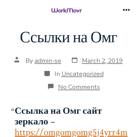
Skip
to
Me
content
Ссылки на Омг
Post
Post
By
admin-se
March 2, 2019
date
author
Categories
In
Uncategorized
on
No Comments
Ссылки
на
Омг
Ссылка на Омг сайт
зеркало
–
https://omgomgomg5j4yrr4m