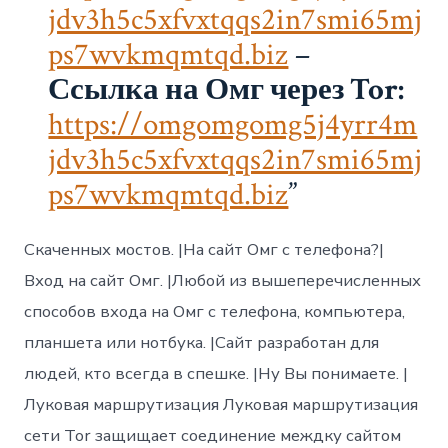
jdv3h5c5xfvxtqqs2in7smi65mj
ps7wvkmqmtqd.biz
–
Ссылка на Омг через Tor:
https://omgomgomg5j4yrr4m
jdv3h5c5xfvxtqqs2in7smi65mj
ps7wvkmqmtqd.biz
Скаченных мостов. |На сайт Омг с телефона?|
Вход на сайт Омг. |Любой из вышеперечисленных
способов входа на Омг с телефона, компьютера,
планшета или нотбука. |Сайт разработан для
людей, кто всегда в спешке. |Ну Вы понимаете. |
Луковая маршрутизация Луковая маршрутизация
сети Tor защищает соединение междку сайтом