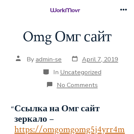
Skip
to
Me
content
Omg Омг сайт
Post
Post
By
admin-se
April 7, 2019
date
author
Categories
In
Uncategorized
on
No Comments
Omg
Омг
сайт
Ссылка на Омг сайт
зеркало
–
https://omgomgomg5j4yrr4m