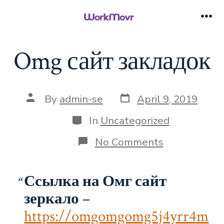
Skip
to
Me
content
Omg сайт закладок
Post
Post
By
admin-se
April 9, 2019
date
author
Categories
In
Uncategorized
on
No Comments
Omg
сайт
закладок
Ссылка на Омг сайт
зеркало
–
https://omgomgomg5j4yrr4m