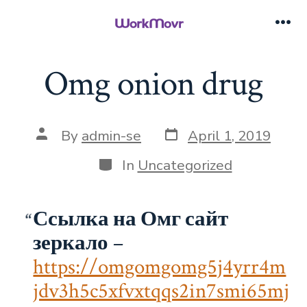
Skip
to
Me
content
Omg onion drug
Post
Post
By
admin-se
April 1, 2019
date
author
Categories
In
Uncategorized
Ссылка на Омг сайт
зеркало
–
https://omgomgomg5j4yrr4m
jdv3h5c5xfvxtqqs2in7smi65mj