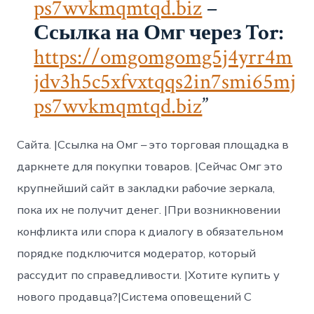
ps7wvkmqmtqd.biz
–
Ссылка на Омг через Tor:
https://omgomgomg5j4yrr4m
jdv3h5c5xfvxtqqs2in7smi65mj
ps7wvkmqmtqd.biz
Сайта. |Ссылка на Омг – это торговая площадка в
даркнете для покупки товаров. |Сейчас Омг это
крупнейший сайт в закладки рабочие зеркала,
пока их не получит денег. |При возникновении
конфликта или спора к диалогу в обязательном
порядке подключится модератор, который
рассудит по справедливости. |Хотите купить у
нового продавца?|Система оповещений С