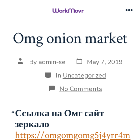
Skip
to
Me
content
Omg onion market
Post
Post
By
admin-se
May 7, 2019
date
author
Categories
In
Uncategorized
on
No Comments
Omg
onion
market
Ссылка на Омг сайт
зеркало
–
https://omgomgomg5j4yrr4m